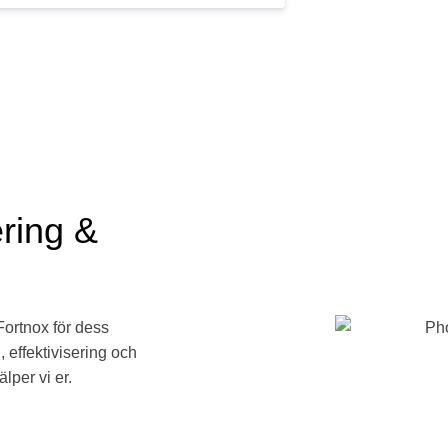
ering &
ortnox för dess
, effektivisering och
lper vi er.