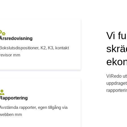
Vi f
Årsredovisning
skrä
Bokslutsdispositioner, K2, K3, kontakt
revisor mm
ekon
ViRedo utf
uppdragets
rapporteri
Rapportering
Avstämda rapporter, egen tillgång via
webben mm