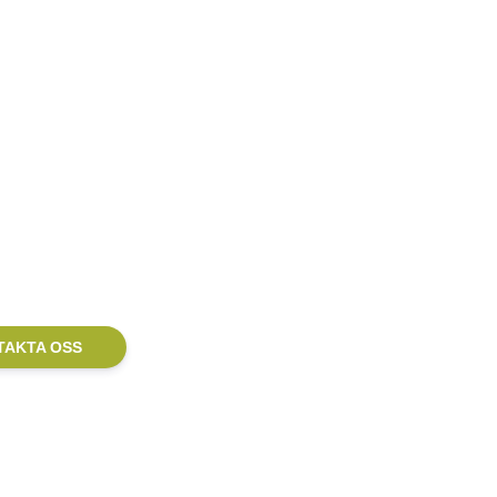
 & rådgivning
rantör av redovisningstjänster.
TAKTA OSS